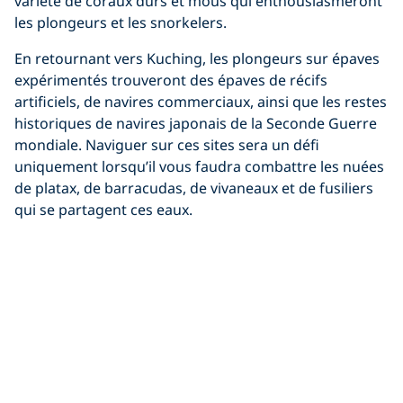
variété de coraux durs et mous qui enthousiasmeront
les plongeurs et les snorkelers.
En retournant vers Kuching, les plongeurs sur épaves
expérimentés trouveront des épaves de récifs
artificiels, de navires commerciaux, ainsi que les restes
historiques de navires japonais de la Seconde Guerre
mondiale. Naviguer sur ces sites sera un défi
uniquement lorsqu’il vous faudra combattre les nuées
de platax, de barracudas, de vivaneaux et de fusiliers
qui se partagent ces eaux.
Combinez la cuisine malaise authentique et la
plongée incroyable à Kota Kinabalu
En tant que capitale de la province de Sabah, Kota
Kinabalu est une métropole prospère, avec pour toile
de fond l’impressionnant mont Kinabalu. Avec plus de
30 groupes ethniques qui ont élu domicile à Kota
Kinabalu, il n’est pas étonnant que les cuisines