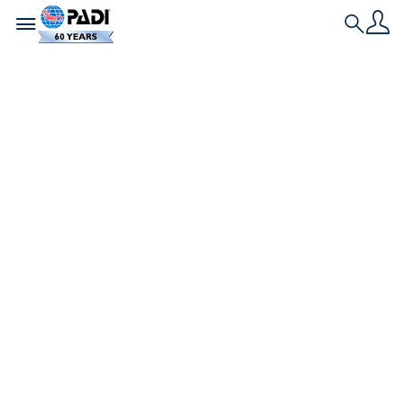
Toggle navigation
Search
Dernière histoire
Semaine AWARE
2026 : Initier le
changement, en
surface et sous
l’eau
Organisée du 12 au 20 septembre, la Semaine
AWARE encourage la communauté de la plongée à
participer à des