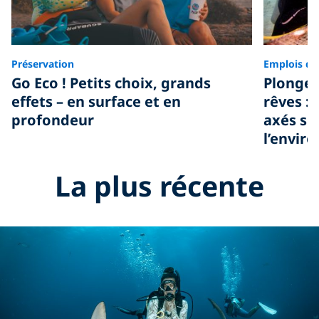
Préservation
Emplois da
Go Eco ! Petits choix, grands
Plongez
effets – en surface et en
rêves :
profondeur
axés su
l’envir
La plus récente