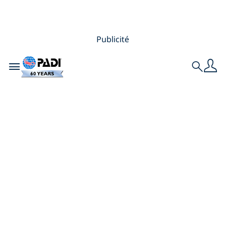
Publicité
Toggle navigation
Search
Plongez dans la
carrière de vos
rêves : Stages PADI
Divemaster axés