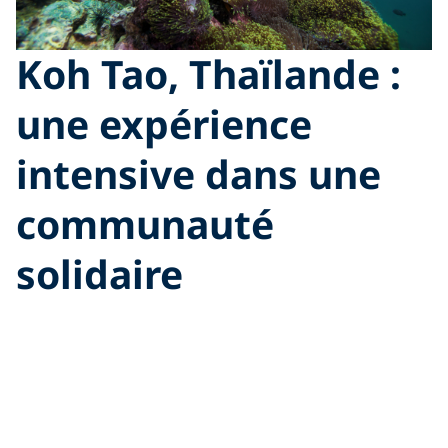
Koh Tao, Thaïlande :
une expérience
intensive dans une
communauté
solidaire
Koh Tao
a gagné sa réputation comme l’une des
destinations les plus populaires au monde pour la
formation professionnelle PADI et pour de bonnes
raisons. L’île combine des cours fréquents, des Course
Directors expérimentés et des équipes de mentorat
dédiées au niveau pro.