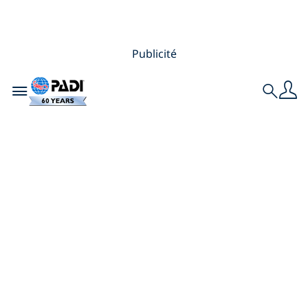
Publicité
Toggle navigation
Search
Les meilleurs
endroits pour nager
et plonger avec les
requins-baleines,