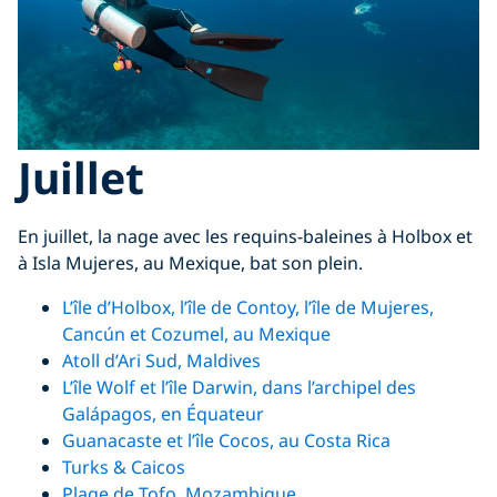
Juillet
En juillet, la nage avec les requins-baleines à Holbox et
à Isla Mujeres, au Mexique, bat son plein.
L’île d’Holbox, l’île de Contoy, l’île de Mujeres,
Cancún et Cozumel, au Mexique
Atoll d’Ari Sud, Maldives
L’île Wolf et l’île Darwin, dans l’archipel des
Galápagos, en Équateur
Guanacaste et l’île Cocos, au Costa Rica
Turks & Caicos
Plage de Tofo, Mozambique