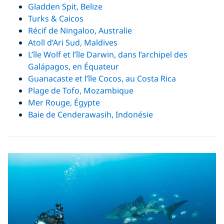
Gladden Spit, Belize
Turks & Caicos
Récif de Ningaloo, Australie
Atoll d’Ari Sud, Maldives
L’île Wolf et l’île Darwin, dans l’archipel des
Galápagos, en Équateur
Guanacaste et l’île Cocos, au Costa Rica
Plage de Tofo, Mozambique
Mer Rouge, Égypte
Baie de Cenderawasih, Indonésie