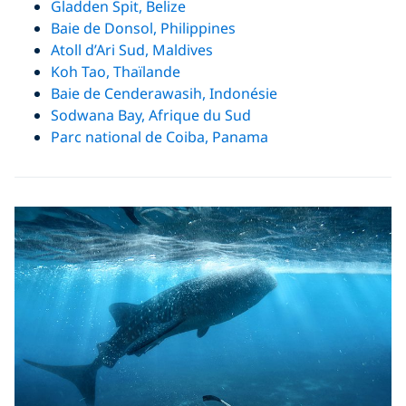
Gladden Spit, Belize
Baie de Donsol, Philippines
Atoll d’Ari Sud, Maldives
Koh Tao, Thaïlande
Baie de Cenderawasih, Indonésie
Sodwana Bay, Afrique du Sud
Parc national de Coiba, Panama