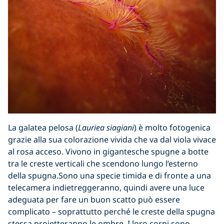
La galatea pelosa
(
Lauriea siagiani
)
è molto fotogenica
grazie alla sua colorazione vivida che va dal viola vivace
al rosa acceso.
Vivono in gigantesche spugne a botte
tra le creste verticali che scendono lungo l’esterno
della spugna.
Sono una specie timida e
di fronte a una
telecamera indietreggeranno
, quindi avere una luce
adeguata per
fare un buon scatto
pu
ò essere
complicato
–
soprattutto perch
é
le creste della spugna
stessa proietteranno
le
ombre.
I loro corpi sono