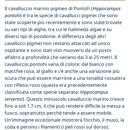
Il c
avalluccio marino pigmeo
di Pontoh
(
Hippocampus
pontohi
)
è tra le specie di cavallucci pigmei che sono
state scoperte più recentemente e sono state trovate
su vari tipi di alghe, tra cui le
halimeda algae
e su
diversi tipi di posidonie. A differenza degli altri
cavallucci pigmei non restano attaccati ad unico
ospitante e sono stati visti muoversi da un posto
all’altro a profondità che variano dai 3 ai 25 metri. Il
cavalluccio pontohi
varia di colore
:
dal bianco con
macchie rosa
,
al giallo e c’è anche una variazione più
scura che può essere marrone a una tonalit
à
rossastra
con riflessi rossi (questa era precedentemente
classificata come specie separata:
Hippocampus
servernsi
).
Questo minuscolo cavalluccio marino cresce
fino a soli 1,7 cm, il che può rendere difficile la messa a
fuoco, soprattutto perch
é
tende a essere mobile.
Un’immagine eccezionale mostrer
à
l’occhio, il muso, la
coda e persino i filamenti (i peli rossi sul dorso).