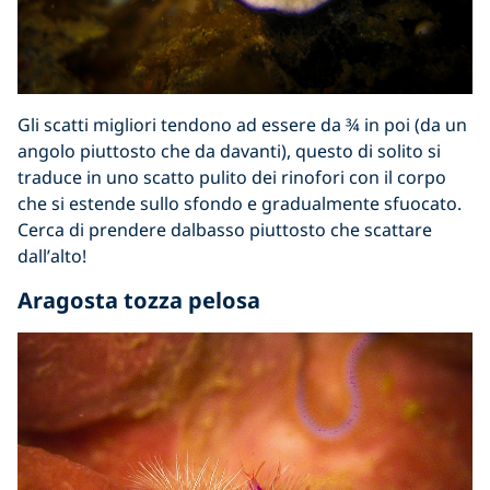
Gli scatti migliori tendono ad essere da
¾
in poi (da un
angolo piuttosto che d
a davanti
), questo di solito si
traduce in uno scatto pulito dei rinofori con il corpo
che si estende sullo sfondo e gradualmente sfuocato.
Cerca di
prendere
dal
basso piuttosto che s
cattare
dall
’
alto!
Aragosta tozza pelosa