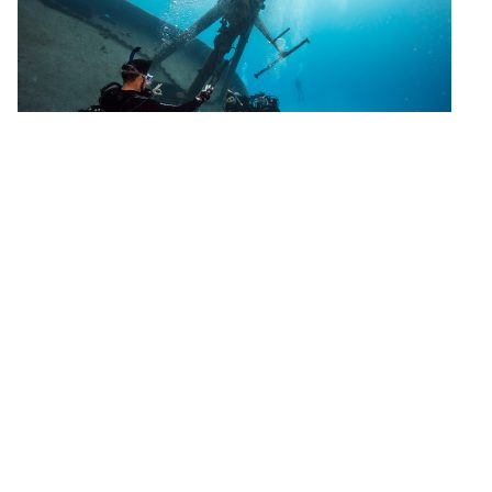
Qual è la differenza tra un PADI
Divemaster e un PADI Instructor?
Stai pensando da fare della subacquea la tua carriera
(in inglese)? Stai cercando di decidere se diventare un
PADI