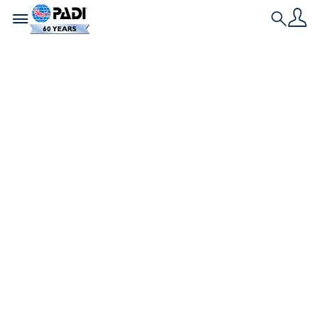
Toggle navigation
Search
L'ultima storia
Come trovare un
club subacqueo
nella tua zona
Vuoi far parte di una comunità subacquea ma non
sai come iniziare? Continua a leggere per scoprire
i modi