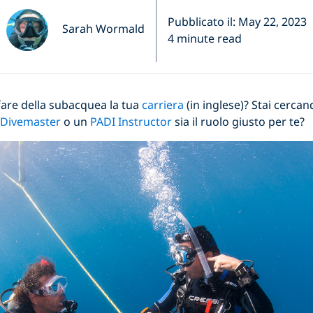
Pubblicato il: May 22, 2023
Sarah Wormald
4 minute read
fare della subacquea la tua
carriera
(in inglese)? Stai cercan
 Divemaster
o un
PADI Instructor
sia il ruolo giusto per te?