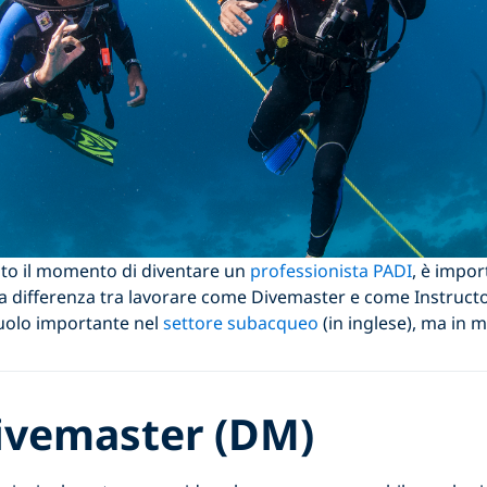
nto il momento di diventare un
professionista PADI
, è impor
 differenza tra lavorare come Divemaster e come Instructo
ruolo importante nel
settore subacqueo
(in inglese), ma in m
ivemaster
(DM)