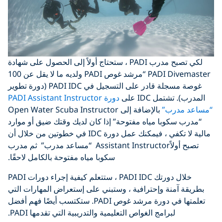
لكي تصبح مدرب PADI ، ستحتاج أولاً إلى الحصول على شهادة
PADI Divemaster “مرشد غوص PADI ولديه ما لا يقل عن 100
غوصة مسجلة قادر على التسجيل في PADI IDC (دورة تطوير
المدرب). تشتمل IDC على
دورة PADI Assistant Instructor
“مساعد مدرب”
بالإضافة إلى Open Water Scuba Instructor
“مدرب سكوبا مياه مفتوحة” إذا كان لديك وقتك ضيق أو موارد
مالية لا تكفي ، فيمكنك عمل دورة IDC في خطوتين من خلال أن
تصبح أولاًAssistant Instructor “مساعد مدرب” ثم مدرب
سكوبا مياه مفتوحة بالكامل لاحقًا.
خلال دورتك PADI IDC ، ستتعلم كيفية إجراء دورات PADI
بطريقة آمنة وإحترافية ، وستبني على إستعراض المهارات التي
تعلمتها في دورة مرشد غوص PADI. ستكتسب أيضًا فهم أفضل
لبرامج الغواص التعليمية والتدريبية التي تقدمها PADI.