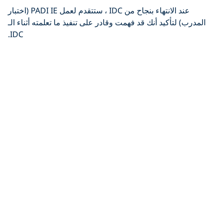
عند الانتهاء بنجاح من IDC ، ستتقدم لعمل PADI IE (اختبار
المدرب) لتأكيد أنك قد فهمت وقادر على تنفيذ ما تعلمته أثناء الـ
IDC.
Click to display the embedded
YouTube video
هل قررت ما هي المهنة