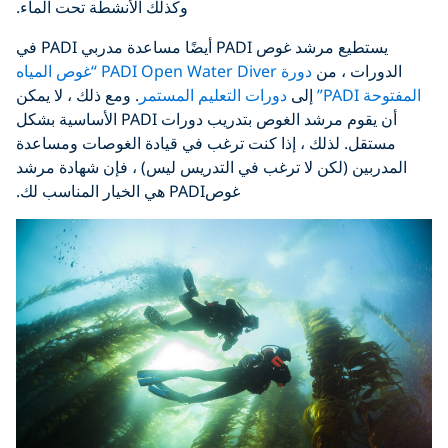
وكذلك الأنشطة تحت الماء.
يستطيع مرشد غوص PADI أيضًا مساعدة مدربي PADI في
الدورات ، من
دورة PADI Open Water Diver “غوص المياه
المفتوحة PADI”
إلى
دورات التعليم المستمر
. ومع ذلك ، لا يمكن
أن يقوم مرشد الغوص بتدريب دورات PADI الأساسية بشكل
مستقل. لذلك ، إذا كنت ترغب في قيادة الغوصات ومساعدة
المدربين (لكن لا ترغب في التدريس ليس) ، فإن شهادة مرشد
غوصPADI هي الخيار المناسب لك.