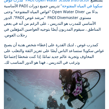
يستطيع
PADI Open Water Scuba Instructor “مدرب غوص
سكوبا في المياه المفتوحة”
تدريس جميع دورات PADI الأساسية
بدءًا من Open Water Diver “غواص المياه المفتوحة” وحتى
مستوى PADI Divemaster “مرشد غوص PADI”. الدور
الأساسي للمدرب هو التدريس ، على الرغم من أنه في بعض
المناطق ، سيقوم المدربون أيضًا بتوجيه الغواصين المؤهلين في
رحلات الغوص.
كمدرب غوص ، لديك القدرة على إعطاء شخص هدية أن يصبح
غواص سكوبا! ستساعد الناس أيضًا على تعزيز الثقة والتغلب على
المخاوف وتجربة عالم جديد تمامًا. إذا كنت شخصًا إجتماعيًا
وترغب في التدريس ، فهذا هو الدور المناسب لك.