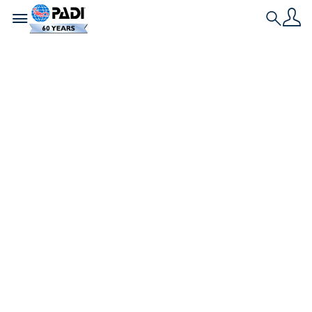
Toggle navigation
Search
最新文章
如何尋找您附近的潛水
俱樂部
您是否想加入潛水俱樂部社群，但不知道如