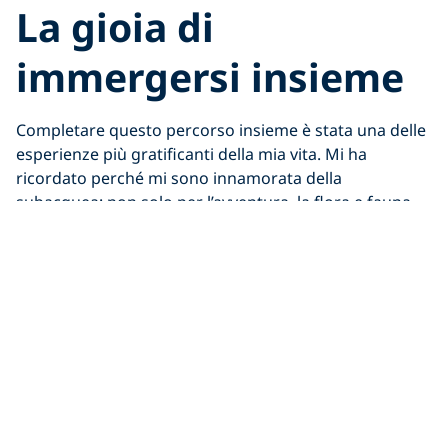
La gioia di
immergersi insieme
Completare questo percorso insieme è stata una delle
esperienze più gratificanti della mia vita. Mi ha
ricordato perché mi sono innamorata della
subacquea: non solo per l’avventura, la flora e fauna
marina o le incredibili mete, ma anche per i legami che
si creano lungo il percorso.
La subacquea ci ha regalato innumerevoli ricordi, dalla
nostra primissima immersione alla co-fondazione di
un’organizzazione per la protezione marina, fino a
viaggiare insieme per il mondo immergendoci nei siti
più incredibili. E questo, certificare mia madre come
PADI Divemaster, è un ricordo che conserverò per
sempre.