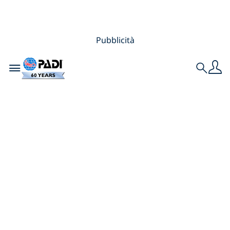
Pubblicità
Toggle navigation
Search
Creare ricordi
insieme: ho
certificato mia
madre come PADI