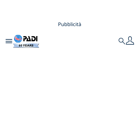
Pubblicità
Toggle navigation
Search
Le mie 5
destinazioni top
Europee da riva