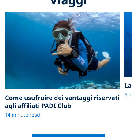
La 
6 min
Come usufruire dei vantaggi riservati
agli affiliati PADI Club
14 minute read