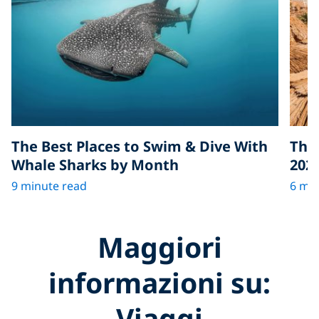
The Best Places to Swim & Dive With
The 
Whale Sharks by Month
202
9 minute read
6 min
Maggiori
informazioni su:
Viaggi