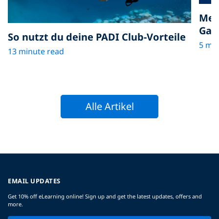
Mee
Gal
So nutzt du deine PADI Club-Vorteile
5 min
13 minute read
Alle Artikel
EMAIL UPDATES
Get 10% off eLearning online! Sign up and get the latest updates, offers and
more.