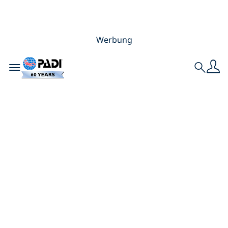
Werbung
Toggle navigation
Search
Tauchabenteuer in
Jordanien mit Izkiz