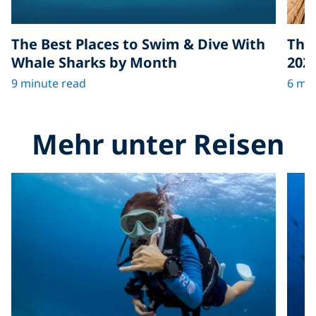
The Best Places to Swim & Dive With
The 
Whale Sharks by Month
202
9 minute read
6 min
Mehr unter Reisen