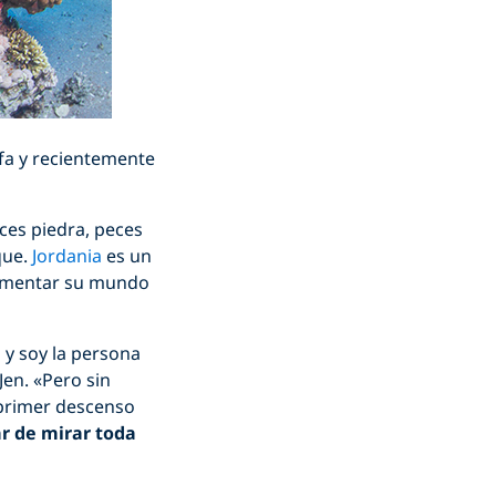
afa y recientemente
eces piedra, peces
que.
Jordania
es un
erimentar su mundo
 y soy la persona
en. «Pero sin
 primer descenso
r de mirar toda