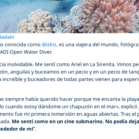
adain
más conocida como
@izkiz
, es una viajera del mundo, fotógr
PADI Open Water Diver.
ia inolvidable. Me sentí como Ariel en La Sirenita. Vimos p
león, anguilas y buceamos en un pecio y en un pecio de tan
za increíble y buceadores de todas partes vienen para exp
ue siempre había querido hacer porque me encanta la playa
do cuando estoy dándome un chapuzón en el mar», explicó J
ento fue mi primera inmersión en aguas abiertas. Tras el
hada.
Me sentí como en un cine submarino. No podía deja
rededor de mí
”.