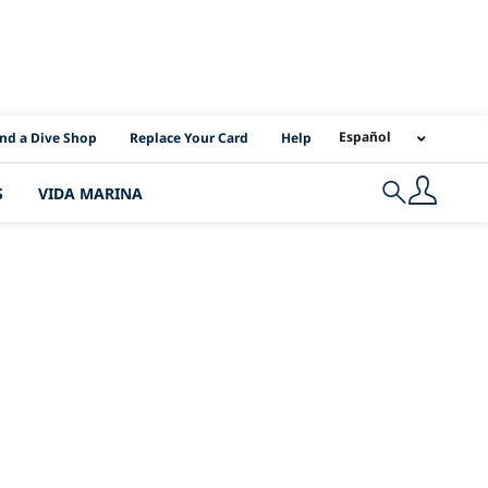
I Location Links
Español
ind a Dive Shop
Replace Your Card
Help
S
VIDA MARINA
Search