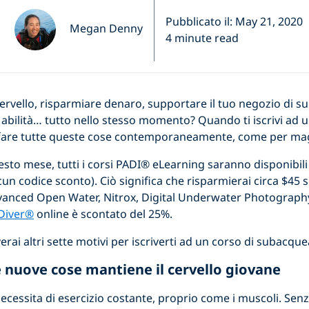
Pubblicato il: May 21, 2020
Megan Denny
4 minute read
 cervello, risparmiare denaro, supportare il tuo negozio di 
e abilità… tutto nello stesso momento? Quando ti iscrivi ad 
 fare tutte queste cose contemporaneamente, come per mag
uesto mese, tutti i corsi PADI® eLearning saranno disponibil
cun codice sconto). Ciò significa che risparmierai circa $45 
vanced Open Water, Nitrox, Digital Underwater Photography
Diver®
online è scontato del 25%.
erai altri sette motivi per iscriverti ad un corso di subacque
 nuove cose mantiene il cervello giovane
necessita di esercizio costante, proprio come i muscoli. Senza