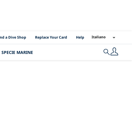
I Location Links
Italiano
ind a Dive Shop
Replace Your Card
Help
SPECIE MARINE
Search