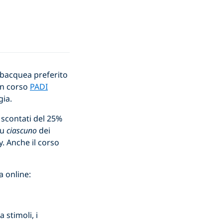
subacquea preferito
un corso
PADI
ia.
i scontati del 25%
su
ciascuno
dei
. Anche il corso
a online:
 stimoli, i