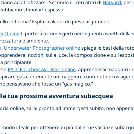
iziano ad atrofizzarsi. Secondo i ricercatori di
Harvard
, per
 dobbiamo stimolarlo spesso.
ello in forma? Esplora alcuni di questi argomenti:
ry Online
ti porterà a immergerti nei seguenti aspetti della 
ttrezzatura e ambiente.
tal Underwater Photographer online
spiega le basi della foto
Apprenderai nozioni sulla luce, la composizione e sull’espos
da principiante.
orso
PADI Enriched Air Diver online
, apprenderai maggiori in
respirare gas contenente un maggiore contenuto di ossigeno
ne pensavano che fosse un “gas magico.”
 alla tua prossima avventura subacquea
ria online, sarai pronto ad immergerti subito, non appena 
.
l modo ideale per ottenere di più dalle tue vacanze subacqu