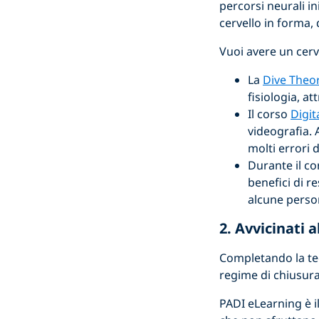
percorsi neurali in
cervello in forma,
Vuoi avere un cerv
La
Dive Theo
fisiologia, a
Il corso
Digi
videografia. 
molti errori 
Durante il c
benefici di 
alcune perso
2. Avvicinati
Completando la teo
regime di chiusura
PADI eLearning è i