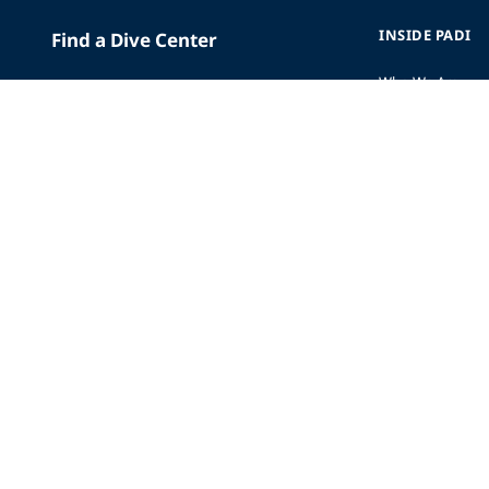
INSIDE PADI
Find a Dive Center
Who We Are
Replace Certification Card
The PADI Differe
Dive Insurance
Our History
Scuba Vacations
Corporate Respon
Merchandise
Careers
Mobile App
Affiliate Program