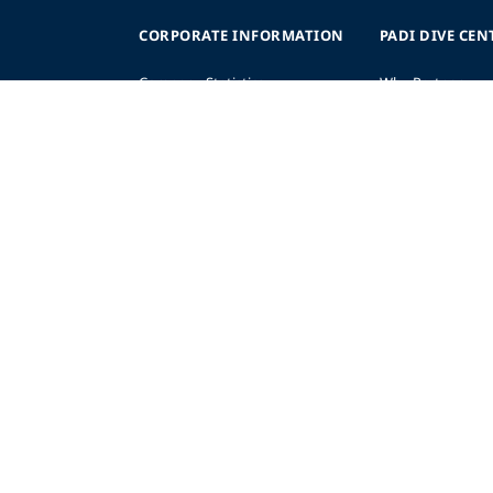
CORPORATE INFORMATION
PADI DIVE CEN
Company Statistics
Why Partner
nce
Press
Levels
Partners
Start a Business
sibility
Advertise
Planning
AWARE Foundation
Become a Retaile
Impact
Regional Suppor
Donate