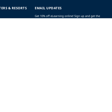
TERS & RESORTS
EMAIL UPDATES
Get 10% off eLearning online! Sign up and get the
latest updates, offers and more.
SIGN UP (AND SAVE!)
r
t