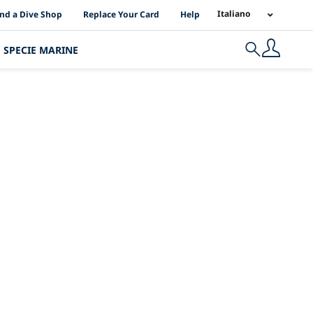
I Location Links
Italiano
ind a Dive Shop
Replace Your Card
Help
SPECIE MARINE
Search