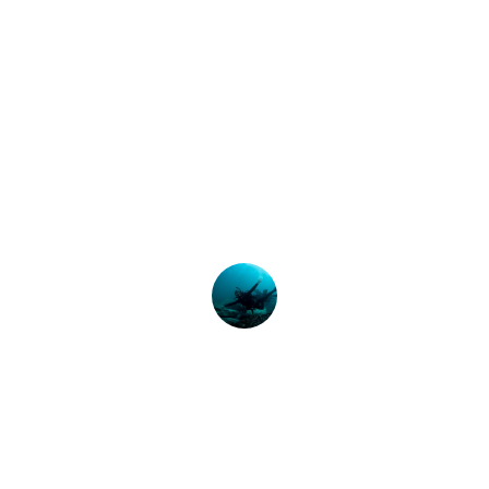
L'ultima storia
mande sul corso 
Open Water Diver
orso PADI Advanced Open Water Diver, qui troverai le rispo
Peta King
13 Marzo 2025