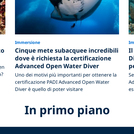
Immersione
Im
to
Cinque mete subacquee incredibili
I
dove è richiesta la certificazione
D
Advanced Open Water Diver
p
en
o?
Uno dei motivi più importanti per ottenere la
Se
certificazione PADI Advanced Open Water
Ad
Diver è quello di poter visitare
es
In primo piano