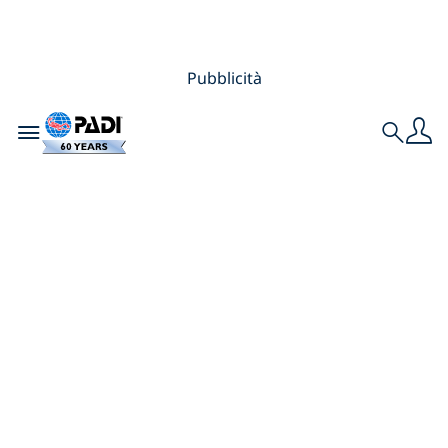
Pubblicità
Toggle navigation
Search
Il corso Advanced
Open Water Diver
Corso: cinque
immersioni per