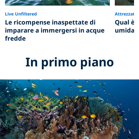
Live Unfiltered
Attrezzatu
Le ricompense inaspettate di
Qual è 
imparare a immergersi in acque
umida e
fredde
In primo piano