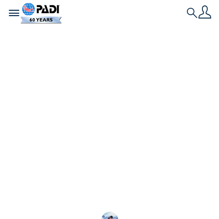
Toggle navigation
Search
L'ultima storia
Lasciamo solo bolle:
come minimizzare il
nostro impatto
sott’acqua
Un buon controllo dell'assetto è più di un'abilità: è
il modo in cui ci muoviamo sott'acqua, creiamo la
consapevolezza