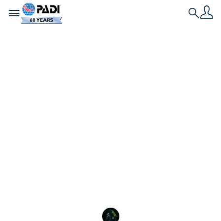
Toggle navigation
Search
Nieuwste verhaal
Leren duiken in
koud water en de
onverwachte
beloning
Waarom zou je overwegen om in koud water te
leren duiken? Het zou toch beter zijn om naar een