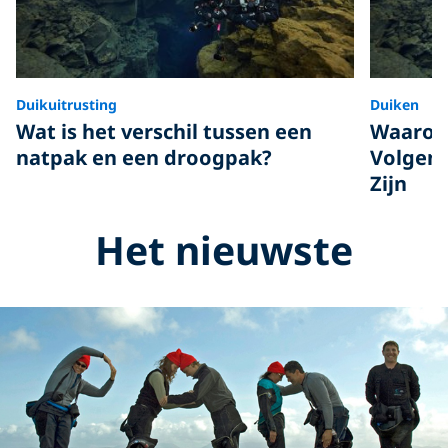
Duikuitrusting
Duiken
Wat is het verschil tussen een
Waarom 
natpak en een droogpak?
Volgend
Zijn
Het nieuwste