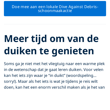
Doe mee aan een lokale Dive Against Debris-
schoonmaakactie
Meer tijd om van de
duiken te genieten
Soms ga je niet met het vliegtuig naar een warme plek
in de wetenschap dat je gaat leren duiken. Voor velen
kan het iets zijn waar je “in duikt” (woordspeling…
sorry!). Maar als het iets is wat je tijdens je reis wilt
doen, kan het een enorm verschil maken als je het van
tevoren doet. Leren duiken is altijd een leuke ervaring
en ik kijk nog steeds met plezier terug op onze
theorie-/zwembadlessen. Maar als je je
Open Water