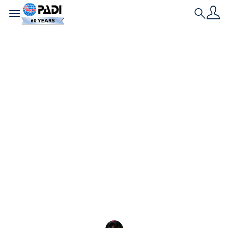
Toggle navigation
Search
L'ultima storia
Come usufruire dei
vantaggi riservati
agli affiliati PADI
Club
Scopri come usufruire dei vantaggi riservati ai
membri del PADI Club, tra cui sconti riservati agli
affiliati, la rivista