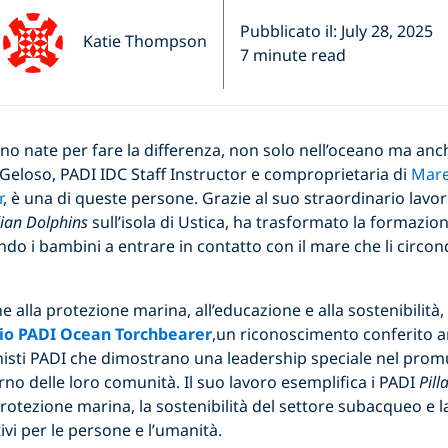
Pubblicato il: July 28, 2025
Katie Thompson
7 minute read
o nate per fare la differenza, non solo nell’oceano ma anch
Geloso, PADI IDC Staff Instructor e comproprietaria di
Mare
r
, è una di queste persone. Grazie al suo straordinario lavo
ian Dolphins
sull’isola di Ustica, ha trasformato la formazio
do i bambini a entrare in contatto con il mare che li circon
e alla protezione marina, all’educazione e alla sostenibilità,
io PADI Ocean Torchbearer
,un riconoscimento conferito 
nisti PADI che dimostrano una leadership speciale nel pro
nterno delle loro comunità. Il suo lavoro esemplifica i PADI
Pill
tezione marina, la sostenibilità del settore subacqueo e l
vi per le persone e l’umanità.