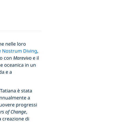
e nelle loro
 Nostrum Diving
,
ro con
Marevivo
e il
ne oceanica in un
da e a
 Tatiana è stata
annualmente a
muovere progressi
ars of Change
,
a creazione di