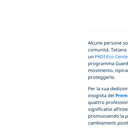
Alcune persone son
comunità. Tatiana 
un
PADI Eco Cente
programma
Guard
movimento, ispiran
proteggerlo.
Per la sua dedizion
insignita del
Prem
quattro professio
significativi all’i
promuovendo la pro
cambiamenti positi