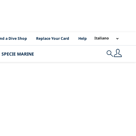
I Location Links
Italiano
ind a Dive Shop
Replace Your Card
Help
SPECIE MARINE
Search