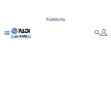
Pubblicità
Toggle navigation
Search
Diventa un PADI
Instructor con i
PADI Five Star
Instructor
Development
Center più