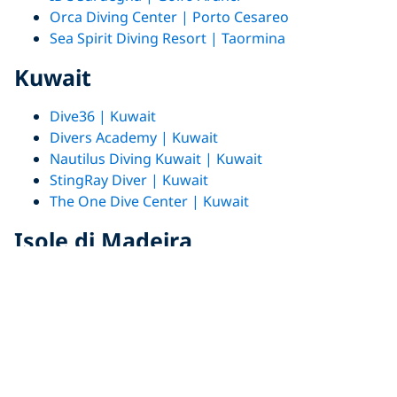
Orca Diving Center | Porto Cesareo
Sea Spirit Diving Resort | Taormina
Kuwait
Dive36 | Kuwait
Divers Academy | Kuwait
Nautilus Diving Kuwait | Kuwait
StingRay Diver | Kuwait
The One Dive Center | Kuwait
Isole di Madeira
Haliotis – Madeira Diving Center | Machico
Maldive
Four Seasons Landaa Giraavaru | Atollo di Baa
Fulidhoo Dive & Water Sports | Atollo di Vaavu