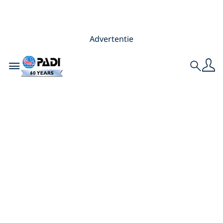
Advertentie
Toggle navigation
Search
Word PADI-
instructeur bij de
meest erkende
PADI Five Star
Instructor
Development