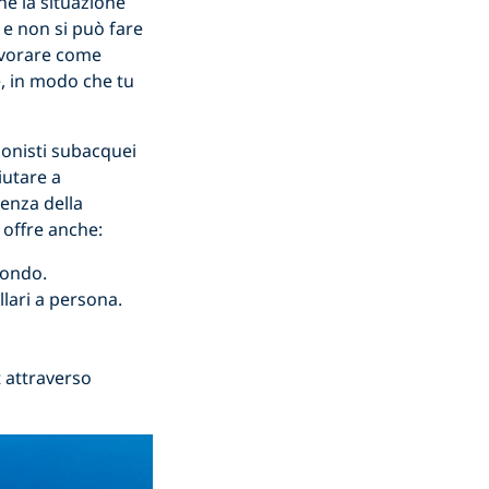
he la situazione
 e non si può fare
lavorare come
e, in modo che tu
ionisti subacquei
iutare a
enza della
 offre anche:
mondo.
llari a persona.
t attraverso