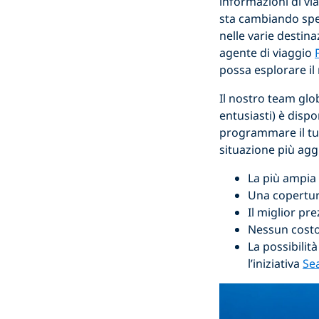
informazioni di vi
sta cambiando spess
nelle varie destin
agente di viaggio
possa esplorare i
Il nostro team glo
entusiasti) è dispo
programmare il tuo
situazione più aggi
La più ampia 
Una copertur
Il miglior pr
Nessun costo 
La possibilit
l’iniziativa
Se