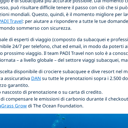
aggio e di subacquea più accurate possibile. Dal momento c
o, può risultare difficile tenere il passo con ciò che si può
azioni mondiali. Questo, quindi, è il momento migliore per 
PADI Travel
: per aiutare a rispondere a tutte le tue domand
l mondo sommerso con sicurezza.
bale di esperti di viaggio (composto da subacquei e profess
nibile 24/7 per telefono, chat ed email, in modo da poterti a
 prossimo viaggio. Il team PADI Travel non solo è a conosc
ornata – a livello globale – del settore viaggi subacquei, ma
scelta disponibile di crociere subacquee e dive resort nel 
a assicurativa
DAN
su tutte le prenotazioni sopra i 2.500 do
ezzo garantito.
nascosto di prenotazione o su carta di credito.
à di compensare le emissioni di carbonio durante il checkou
aGrass Grow
di The Ocean Foundation.