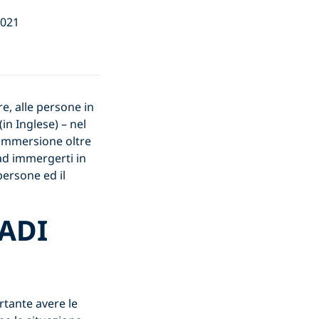
2021
e, alle persone in
(in Inglese) – nel
i immersione oltre
 ad immergerti in
persone ed il
PADI
rtante avere le