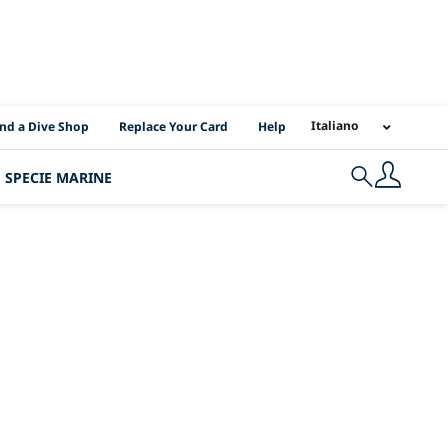
I Location Links
Italiano
ind a Dive Shop
Replace Your Card
Help
SPECIE MARINE
Search