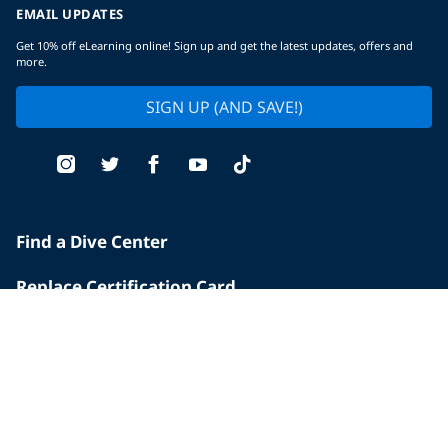
EMAIL UPDATES
Get 10% off eLearning online! Sign up and get the latest updates, offers and
more.
SIGN UP (AND SAVE!)
Find a Dive Center
Replace Certification Card
Dive Insurance
Scuba Vacations
Merchandise