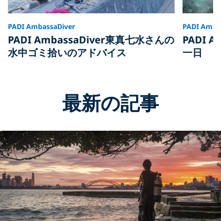
PADI AmbassaDiver
PADI Amba
PADI AmbassaDiver東真七水さんの
PADI 
水中ゴミ拾いのアドバイス
一日
最新の記事