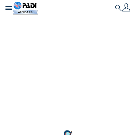
Toggle navigation
Search
最新の記事
7/15 海の日・片瀬海
岸に青いサンタが大
集合！ ブルーサンタ
2024～第201回海さく
らごみ拾い
2024年7月15日（月・海の日）、A