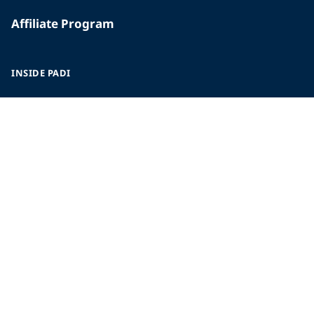
Affiliate Program
INSIDE PADI
Who We Are
The PADI Difference
Our History
Corporate Responsibility
Careers
CORPORATE INFORMATION
Company Statistics