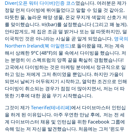
Diver(오픈 워터 다이버)인증 코스
였습니다. 여러분은 제가
정말 먼저 다이빙에 뛰어들었다고 말할 수 있을 것 같아요.
따뜻한 물, 놀라운 해양 생물, 온갖 무지개 색깔의 산호가 저
를 맞이했습니다. 바(bar)를 설정했습니다 (그리고 꽤 높게).
안타깝게도, 제 집은 조금 덜 밝거나 또는 덜 따뜻하지만, 덜
이국적인 것은 아니라는 사실을 곧 알게 되었습니다.
영국의
Northern Ireland(북 아일랜드)
로 돌아왔을 때, 저는 계속
해서 상쾌한 9°C (48°F)의 물 속에서 다이빙을 했습니다. 저
는 분명히 이 스펙트럼의 양쪽 끝을 확실히 경험했습니다!
고국에서 다이빙하는 것은 마케팅 분야에서 정규직으로 일
하고 있는 저에게 그저 취미였을 뿐입니다. 하지만 가을이
되면서 날씨가 어두워지기 시작하고, 열악한 조건으로 인해
다이빙이 취소되는 경우가 점점 더 많아지면서, 저는 더 따
뜻한 기후에 대한 꿈을 꾸기 시작했습니다.
그것이 제가
Tenerife(테네리페)
에서 다이브마스터 인턴십
을 하게 된 이유입니다. 아주 우연한 만남 후에, 저는 전 세
계 다이브마스터 채용 및 인턴십을 위한 Facebook 그룹에
속해 있는 저 자신을 발견했습니다. 처음에는 그저 ‘윈도우