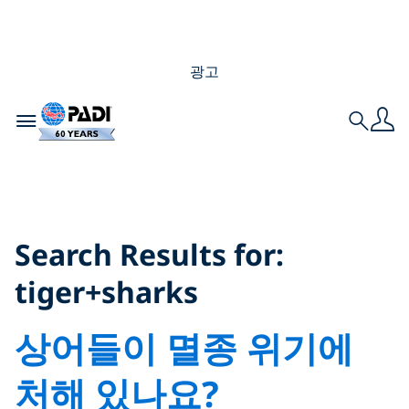
광고
Toggle navigation
Search
Search Results for:
tiger+sharks
Search Results for:
tiger+sharks
상어들이 멸종 위기에
처해 있나요?