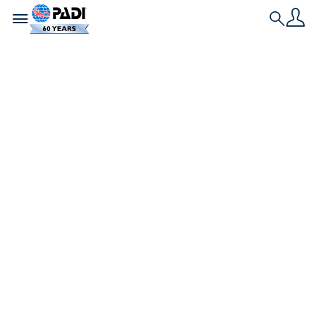
Toggle navigation
Search
Nieuwste verhaal
Duiken kent geen
grenzen, zoals
bewezen door een
Instructor &
Adaptive Diver
Ontmoet Nic Carapanagiotu, overlever van