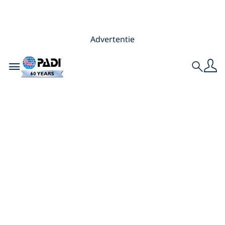
Advertentie
Toggle navigation
Search
De 11 beste
bestemmingen om
te duiken met