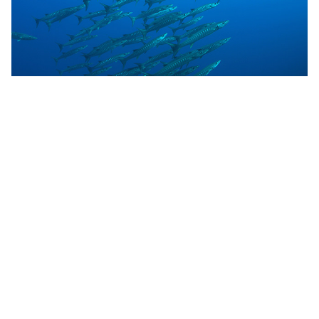
7. Tubbataha Reefs
Natural Park,
FILIPIJNEN
Een fantastische UNESCO werelderfgoedlocatie,
Tubbataha Reef Natural Park
is het thuis van 600
soorten vissen, 300 soorten koraal, 11 soorten haaien
en 13 soorten walvissen en dolfijnen. Dit reservaat is
150 kilometer/93 mijl ten zuidoosten van Puerto
Princesa in de
Filipijnen
gelegen en is daardoor alleen
te bereiken met een liveaboard. Er zijn hier zoveel