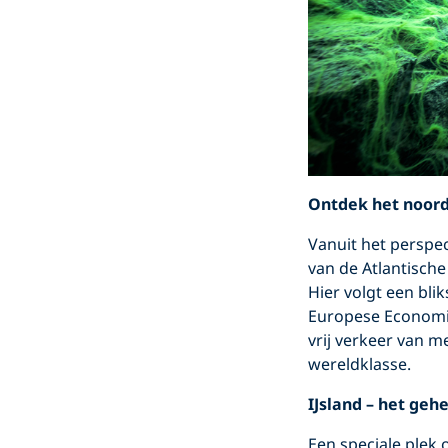
Ontdek het noor
Vanuit het perspec
van de Atlantisch
Hier volgt een bli
Europese Economis
vrij verkeer van 
wereldklasse.
IJsland – het geh
Een speciale plek