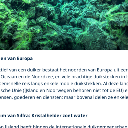
den van Europa
tief van een duiker bestaat het noorden van Europa uit een
e Oceaan en de Noordzee, en vele prachtige duikstekken in 
ksemsnelle reis langs enkele mooie duikstekken. Al deze land
che Unie (IJsland en Noorwegen behoren niet tot de EU) e
mensen, goederen en diensten; maar bovenal delen ze enkel
eim van Silfra: Kristalhelder zoet water
 op IJsland heeft binnen de internationale duikgemeenschap