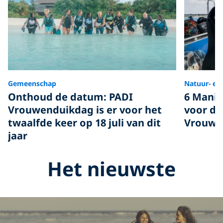
Gemeenschap
Natuur- en
Onthoud de datum: PADI
6 Manie
Vrouwenduikdag is er voor het
voor de
twaalfde keer op 18 juli van dit
Vrouwe
jaar
Het nieuwste