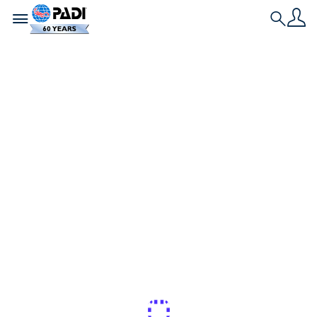
Toggle navigation
Search
Nieuwste verhaal
8 fantastische
redenen om deel te
nemen aan de PADI-
vrouwenduikdag
PADI Women's Dive Day is bijna hier, is dat niet
spannend? Ik hou van een goede reden om te