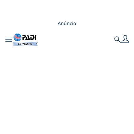
Anúncio
Toggle navigation
Search
6 Maneiras de
Contribuir para o
Oceano no Dia de
Mergulho das