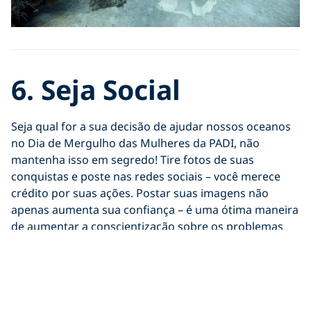
6.
Seja Social
Seja qual for a sua decisão de ajudar nossos oceanos
no Dia de Mergulho das Mulheres da PADI, não
mantenha isso em segredo! Tire fotos de suas
conquistas e poste nas redes sociais – você merece
crédito por suas ações. Postar suas imagens não
apenas aumenta sua confiança – é uma ótima maneira
de aumentar a conscientização sobre os problemas
que nossos oceanos enfrentam. Marque seus amigos
e companheiros de mergulho e peça a eles para apoiá-
lo, ou ainda melhor, peça a eles para se juntarem a
você. Tudo é melhor com amigos – incluindo salvar o
oceano! Não se esqueça de usar