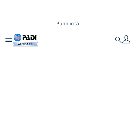
Pubblicità
Toggle navigation
Search
PADI Women’s Dive
Day – Sei modi per
contribuire alla
protezione