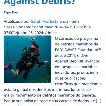
Against Debris?
Type: Post
Atualizado por
Sarah Morlock
no dia <time
class="updated" datetime="2024-06-25T07:23:13-
07:00">junho 25, 2024</time>
O coração do programa
de detritos marinhos da
PADI AWARE Foundation™
desde 2011, o Dive
Against Debris® avançou
em pesquisas marinhas
inovadoras, produzindo
duas publicações
científicas que mapeiam o
estado global dos detritos marinhos. Junte-se ao
maior movimento de detritos marinhos do planeta.
Pegue sua bolsa de rede e sua cartela de dados – e […]