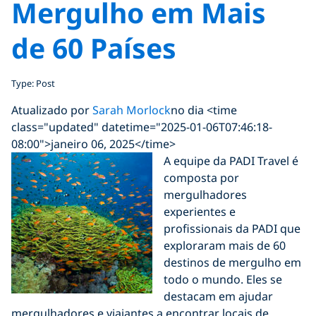
Mergulho em Mais
de 60 Países
Type: Post
Atualizado por
Sarah Morlock
no dia <time
class="updated" datetime="2025-01-06T07:46:18-
08:00">janeiro 06, 2025</time>
A equipe da PADI Travel é
composta por
mergulhadores
experientes e
profissionais da PADI que
exploraram mais de 60
destinos de mergulho em
todo o mundo. Eles se
destacam em ajudar
mergulhadores e viajantes a encontrar locais de