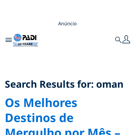
Anúncio
Toggle navigation
Search
Search Results for:
oman
Search Results for:
oman
Os Melhores
Destinos de
Mergulho por Mês –