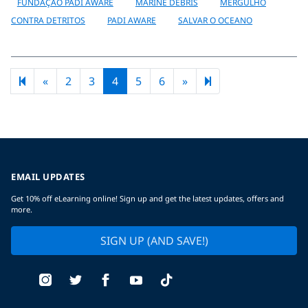
FUNDAÇÃO PADI AWARE
MARINE DEBRIS
MERGULHO
CONTRA DETRITOS
PADI AWARE
SALVAR O OCEANO
Previous page
Next page
9
«
2
3
4
5
6
»
EMAIL UPDATES
Get 10% off eLearning online! Sign up and get the latest updates, offers and
more.
SIGN UP (AND SAVE!)