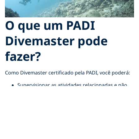
O que um PADI
Divemaster pode
fazer?
Como Divemaster certificado pela PADI, você poderá:
Supervisionar as atividades relacionadas e não
relacionadas ao treinamento, planejando,
organizando e dirigindo mergulhos.
Acompanhar PADI Scuba Divers em mergulhos.
Auxiliar os instrutores PADI durante as sessões
de treinamento para qualquer curso PADI Diver.
Ensinar o curso PADI Advanced Snorkeller e o
programa PADI Discover Snorkelling.