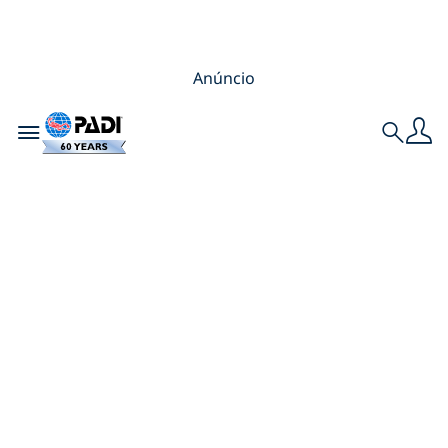
Anúncio
Toggle navigation
Search
Por que se tornar
um PADI
Divemaster