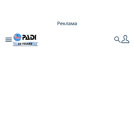
Реклама
Toggle navigation
Search
Плавание с
аквалангом: спорт
или отдых?