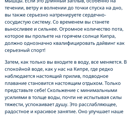
мышцы. Если это длинный заплыв, особенно на
течении, ветру и волнении до точки спуска на дно,
вы также серьезно натренируете сердечно-
сосудистую систему. Со временем вы станете
выносливее и сильнее. Огромное количество пота,
которое вы прольете на горячем солнце Кипра,
должно однозначно квалифицировать дайвинг как
серьезный спорт!
Затем, как только вы входите в воду, все меняется. В
спокойной воде, как у нас на Кипре, где редко
наблюдается настоящий прилив, подводное
плавание становится настоящим отдыхом. Только
представьте себе! Скольжение с минимальными
усилиями в толще воды, почти не испытывая силы
тяжести, успокаивает душу. Это расслабляющее,
радостное и красивое занятие. Оно улучшает наше
настроение. Похоже на то, что наш организм знает,
что он на 70% сделан из воды, и быть под водой –