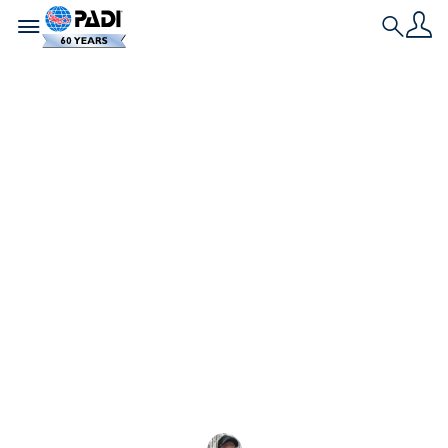
Toggle navigation
Search
Свежая история
Как вы можете
принять участие в
защите
ламантинов
Автор Камила Пауда, 16 ноября 2022 года Если
вы хотите принять участие в экологической
деятельности, то защита ламантинов –