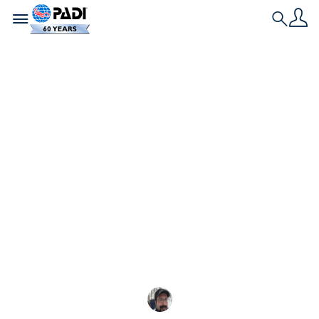
Toggle navigation
Search
Свежая история
Насколько глубок
океан?
Автор Паула Паломо, 26 августа 2023 года Вода
покрывает более 70% поверхности нашей
планеты, поэтому иногда вызывает недоумение,
почему