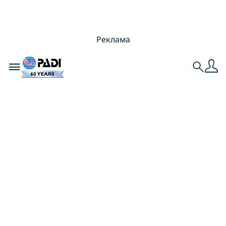
Реклама
Toggle navigation
Search
5 феноменальных
дайв-
приключений для
дайверов уровня