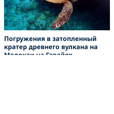
Погружения в затопленный
кратер древнего вулкана на
Молокаи на Гавайях
Из Кихей или Маалеа на острове Мауи вы можете
отправиться на дайв-боте на погружения, которые
идеально подходят как для новичков, так и для
опытных дайверов.
Кратер Молокаи
большой, и
здесь не менее 8 сайтов. Сайты для дайвинга внутри
кратера, в том числе мелкие «Tako Flats», имеют
фантастическую видимость до 40 м, и идеально
подходят для наблюдения за черепахами и