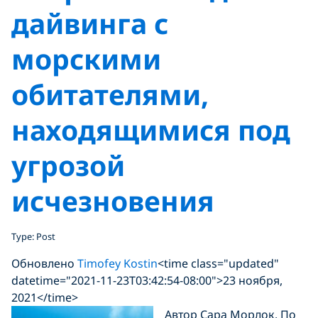
дайвинга с
морскими
обитателями,
находящимися под
угрозой
исчезновения
Type: Post
Обновлено
Timofey Kostin
<time class="updated"
datetime="2021-11-23T03:42:54-08:00">23 ноября,
2021</time>
Автор Сара Морлок. По