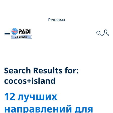
Реклама
Toggle navigation
Search
Search Results for:
cocos+island
Search Results for:
cocos+island
12 лучших
направлений для