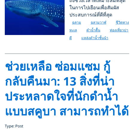
ถึงช่วงเวลาที่เหมาะสมที่สุด
ในการไปเยือนเพื่อสัมผัส
ประสบการณ์ที่ดีที่สุด
ฉลาม
ฉลามวาฬ
ชีวิตทาง
ทะเล
ดำน้ำตื้น
ท่องเที่ยวปา
ดี
แหล่งดำน้ำชั้นนำ
ช่วยเหลือ ซ่อมแซม กู้
กลับคืนมา: 13 สิ่งที่น่า
ประหลาดใจที่นักดำน้ำ
แบบสคูบา สามารถทำได้
Type: Post