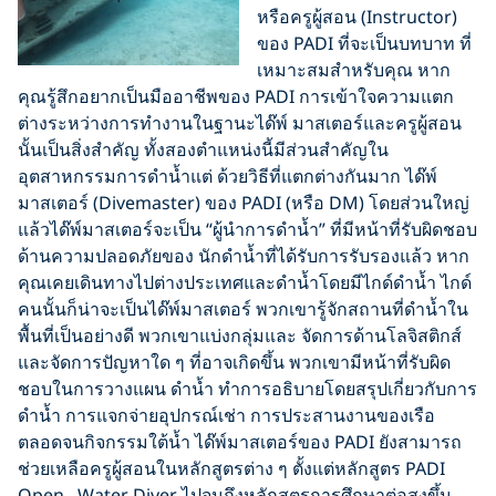
หรือครูผู้สอน (Instructor)
ของ PADI ที่จะเป็นบทบาท ที่
เหมาะสมสำหรับคุณ หาก
คุณรู้สึกอยากเป็นมืออาชีพของ PADI การเข้าใจความแตก
ต่างระหว่างการทำงานในฐานะได๊พ์ มาสเตอร์และครูผู้สอน
นั้นเป็นสิ่งสำคัญ ทั้งสองตำแหน่งนี้มีส่วนสำคัญใน
อุตสาหกรรมการดำน้ำแต่ ด้วยวิธีที่แตกต่างกันมาก ได๊พ์
มาสเตอร์ (Divemaster) ของ PADI (หรือ DM) โดยส่วนใหญ่
แล้วได๊พ์มาสเตอร์จะเป็น “ผู้นำการดำน้ำ” ที่มีหน้าที่รับผิดชอบ
ด้านความปลอดภัยของ นักดำน้ำที่ได้รับการรับรองแล้ว หาก
คุณเคยเดินทางไปต่างประเทศและดำน้ำโดยมีไกด์ดำน้ำ ไกด์
คนนั้นก็น่าจะเป็นได๊พ์มาสเตอร์ พวกเขารู้จักสถานที่ดำน้ำใน
พื้นที่เป็นอย่างดี พวกเขาแบ่งกลุ่มและ จัดการด้านโลจิสติกส์
และจัดการปัญหาใด ๆ ที่อาจเกิดขึ้น พวกเขามีหน้าที่รับผิด
ชอบในการวางแผน ดำน้ำ ทำการอธิบายโดยสรุปเกี่ยวกับการ
ดำน้ำ การแจกจ่ายอุปกรณ์เช่า การประสานงานของเรือ
ตลอดจนกิจกรรมใต้น้ำ ได๊พ์มาสเตอร์ของ PADI ยังสามารถ
ช่วยเหลือครูผู้สอนในหลักสูตรต่าง ๆ ตั้งแต่หลักสูตร PADI
Open Water Diver ไปจนถึงหลักสูตรการศึกษาต่อสูงขึ้น