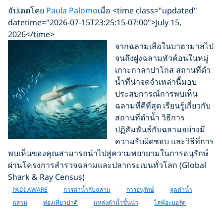
อัปเดตโดย
Paula Palomo
เมื่อ <time class="updated"
datetime="2026-07-15T23:25:15-07:00">July 15,
2026</time>
จากฉลามเสือในบาฮามาสไป
จนถึงฝูงฉลามหัวค้อนในหมู่
เกาะกาลาปาโกส สถานที่ดำ
น้ำที่น่าจดจำเหล่านี้มอบ
ประสบการณ์การพบเห็น
ฉลามที่ดีที่สุด เรียนรู้เกี่ยวกับ
สถานที่ดำน้ำ วิธีการ
ปฏิสัมพันธ์กับฉลามอย่างมี
ความรับผิดชอบ และวิธีที่การ
พบเห็นของคุณสามารถนำไปสู่ความพยายามในการอนุรักษ์
ผ่านโครงการสำรวจฉลามและปลากระเบนทั่วโลก (Global
Shark & ​​Ray Census)
PADI AWARE
การดำน้ำกับฉลาม
การอนุรักษ์
จุดดำน้ำ
ฉลาม
ท่องเที่ยวปาดี
แหล่งดำน้ำชั้นนำ
ไลฟ์อะบอร์ด