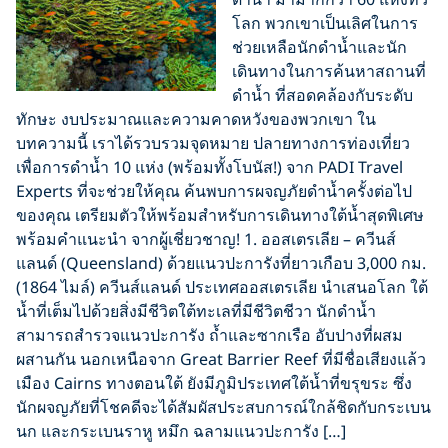
โลก พวกเขาเป็นเลิศในการ
ช่วยเหลือนักดำน้ำและนัก
เดินทางในการค้นหาสถานที่
ดำน้ำ ที่สอดคล้องกับระดับ
ทักษะ งบประมาณและความคาดหวังของพวกเขา ใน
บทความนี้ เราได้รวบรวมจุดหมาย ปลายทางการท่องเที่ยว
เพื่อการดำน้ำ 10 แห่ง (พร้อมทั้งโบนัส!) จาก PADI Travel
Experts ที่จะช่วยให้คุณ ค้นพบการผจญภัยดำน้ำครั้งต่อไป
ของคุณ เตรียมตัวให้พร้อมสำหรับการเดินทางใต้น้ำสุดพิเศษ
พร้อมคำแนะนำ จากผู้เชี่ยวชาญ! 1. ออสเตรเลีย – ควีนส์
แลนด์ (Queensland) ด้วยแนวปะการังที่ยาวเกือบ 3,000 กม.
(1864 ไมล์) ควีนส์แลนด์ ประเทศออสเตรเลีย นำเสนอโลก ใต้
น้ำที่เต็มไปด้วยสิ่งมีชีวิตใต้ทะเลที่มีชีวิตชีวา นักดำน้ำ
สามารถสำรวจแนวปะการัง ถ้ำและซากเรือ อับปางที่ผสม
ผสานกัน นอกเหนือจาก Great Barrier Reef ที่มีชื่อเสียงแล้ว
เมือง Cairns ทางตอนใต้ ยังมีภูมิประเทศใต้น้ำที่ขรุขระ ซึ่ง
นักผจญภัยที่โชคดีจะได้สัมผัสประสบการณ์ใกล้ชิดกับกระเบน
นก และกระเบนราหู หมึก ฉลามแนวปะการัง […]