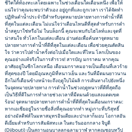
ชีวิตใต้ท้องทะเลโดยเฉพาะในช่วงเดือนใดเดือนหนึ่ง เพื่อให้
แน่ใจว่าคุณจะพบว่าตัวเอง อยู่ถูกที่และถูกเวลา เราได้จัดทำ
ปฏิทินดำน้ำประจำปีสำหรับจุดหมายปลายทางการดำน้ำที่ดี
ที่สุดในแต่ละเดือน ไม่แน่ใจว่าเดือนไหนดีที่สุดสำหรับการดำ
น้ำสคูบาใช่หรือไม่ ในบล็อกนี้ คุณจะพบกับไฮไลท์และจุดที่
น่าสนใจ ทั่วโลกในแต่ละเดือน อ่านต่อเพื่อค้นหาจุดหมาย
ปลายทางการดำน้ำที่ดีที่สุดในแต่ละเดือน เพื่อช่วยคุณตัดสิน
ใจ ว่าควรไปดำน้ำครั้งต่อไปเมื่อใดและที่ไหน โลกเป็นของ
คุณอย่างแท้จริงในการสำรวจ! สารบัญ มกราคม หากคุณ
อาศัยอยู่ในซีกโลกเหนือ เดือนมกราคมอาจเป็นเดือนที่เลวร้าย
ที่สุดของปี โดยมีอุณหภูมิที่หนาวเย็น และวันที่มืดมนยาวนาน
อีกไม่กี่เดือนข้างหน้าจะถึงฤดูใบไม้ผลิ การเดินทางไปยังหนึ่ง
ในจุดหมายปลายทาง การดำน้ำในช่วงฤดูหนาวที่ดีที่สุดถือ
เป็นวิธีที่ดีในการทำลายช่วงเวลาที่มืดมนด้วยแสงแดดเขต
ร้อน! จุดหมายปลายทางการดำน้ำที่ดีที่สุดในเดือนมกราคม:
หากเอเชียอยู่ในรายชื่อสิ่งที่คุณอยากทำ หมู่เกาะที่บริสุทธิ์
อย่างมัลดีฟส์ในมหาสมุทรอินเดียและปาเลาก็มอบ โอกาสอัน
ดีเยี่ยมสำหรับการสัมผัสทะเล ในตะวันออกกลาง จิบูตี
(Djibouti) เป็นสถานอนุบาลลูกฉลามวาฬ หากคุณชอบทวีป