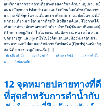
อเมริกามากกว่า สถานที่อย่างคอสตาริกา คิวบา หมู่เกาะเคย์
แมน (Cayman Islands) และแคริบเบียนก็จะได้พบกับสภาพ
อากาศที่ดีที่สุดในช่วงเดือนแรก เดือนมกราคมยังเป็นช่วงที่มี
นักท่องเที่ยว มาเยือนมากที่สุดในนิวซีแลนด์และมีโอกาสได้
เห็นการล่าวาฬเพชฌฆาตอีกด้วย สำหรับผู้ชื่นชอบหิมะและผู้
ที่รักการผจญภัย ทำไมไม่ลองมาสัมผัสความหนาวเย็น สวม
ชุดดรายสูท และมุ่ง หน้าไปยังดินแดนและท้องทะเลอันตระ
การตาของทวีปแอนตาร์กติกาหรือฟยอร์ด (Fjords) นอร์เวย์ดู
ล่ะ นี่คือ การผจญภัยบนเรือ […]
ท่องเที่ยวดำน้ำ
ท่องเที่ยวปาดี
หลักสูตร PADI
แหล่งดำน้ำชั้น
นำ
ไลฟ์อะบอร์ด
12 จุดหมายปลายทางที่ดี
ที่สุดสำหรับการดำน้ำกับ