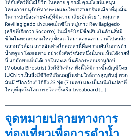
ให้กับสัตว์ที่ยังมีชีวิต ในหลาย ๆ กรณี คุณยัง สนับสนุน
โครงการอนุรักษ์ทางทะเลและวิทยาศาสตร์พลเมืองที่มุ่งมั่น
ในการปกป้องสายพันธุ์ที่มีความ เสี่ยงอีกด้วย 1. หมู่เกาะ
Revillagigedo ประเทศเม็กซิโก หมู่เกาะ Revillagigedo
(หรือที่เรียกว่า Socorro) ในเม็กซิโกมีชื่อเสียงในด้านสิ่งมี
ชีวิตในทะเลขนาดใหญ่ ตั้งแต่ โลมาและฉลามวาฬไปจนถึง
ฉลามหัวค้อน เกาะอันห่างไกลเหล่านี้คือความฝันในการดำ
น้ำสคูบา โดยเฉพาะ อย่างยิ่งสัตว์ชนิดหนึ่งนั้นพบเห็นได้ง่ายที่
นี่ แต่มักพบเห็นได้ยากในทะเล นั่นคือกระเบนราหูยักษ์
(Mobula Birostris) สิ่งมีชีวิตที่น่าทึ่งนี้ได้มีการขึ้นบัญชีโดย
IUCN ว่าเป็นสิ่งมีชีวิตที่เกือบอยู่ในข่ายใกล้การสูญพันธุ์ พวก
มันมี “ปีกกว้าง” ได้ถึง 23 ฟุต (7 เมตร) และเป็นหนึ่งในปลาที่
ใหญ่ที่สุดในโลก กระโดดขึ้นเรือ Liveaboard […]
จุดหมายปลายทางการ
ท่องเที่ยวเพื่อการดำน้ำ