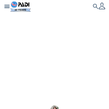
Toggle navigation
Search
เรื่องราวล่าสุด
ขอแนะนำ PADI
Junior
AmbassaDivers
ประจำปี 2025
พบกับ PADI Junior AmbassaDivers รุ่นแรก ซึ่งเป็น
เยาวชนของชุมชนนักดำน้ำที่มุ่งมั่นในการผจญภัยใน
การดำน้ำและการอนุรักษ์มหาสมุทร