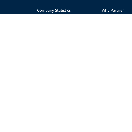
Company Statistics
Why Partner
nce
Press
Levels
Partners
Start a Business
sibility
Advertise
Planning
AWARE Foundation
Become a Retaile
Impact
Regional Suppor
Donate
© 2026 PADI
Privacy Policy
Accessibility
Copyright
Forms Center
Contac