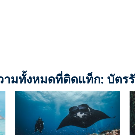
ามทั้งหมดที่ติดแท็ก: บัตรร