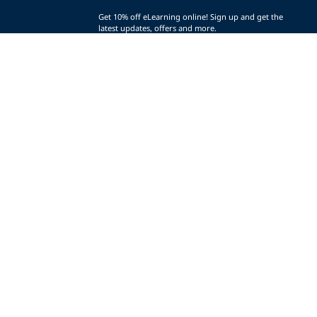
Get 10% off eLearning online! Sign up and get the
latest updates, offers and more.
SIGN UP (AND SAVE!)
r
t
t