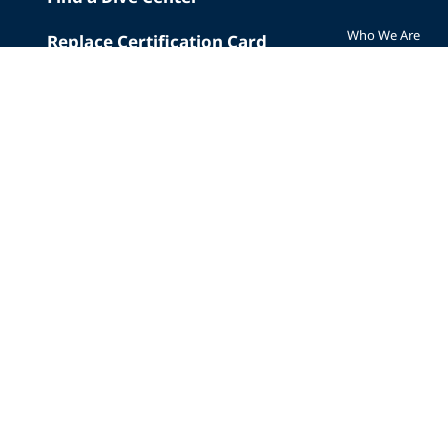
Who We Are
Replace Certification Card
The PADI Differe
Dive Insurance
Our History
Scuba Vacations
Corporate Respon
Merchandise
Careers
Mobile App
Affiliate Program