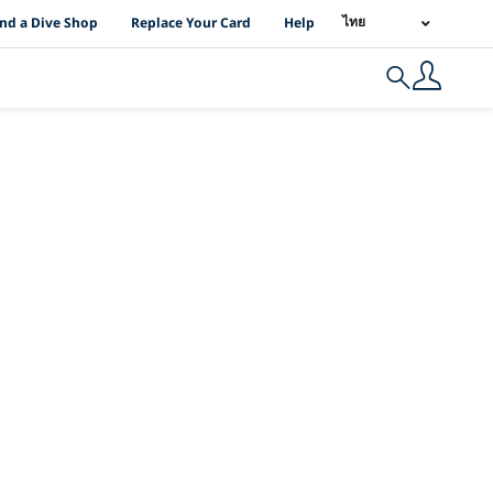
I Location Links
ไทย
ind a Dive Shop
Replace Your Card
Help
Search