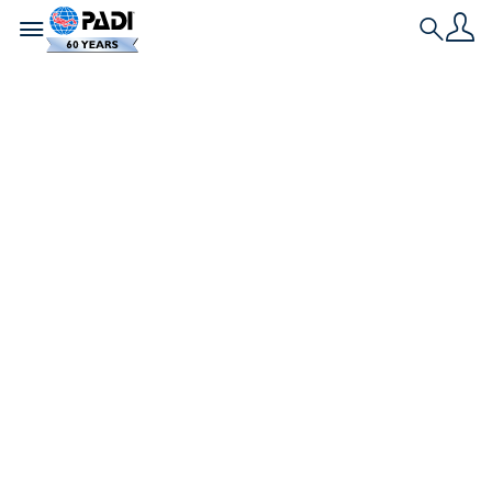
Toggle navigation
Search
เรื่องราวล่าสุด
กระเบน เป็นปลา
อันตรายหรือไม่? มาไข
ความลับของปลากระ
เบนกัน
เป็นเวลากว่า 100 ล้านปีที่ปลากระเบนได้ใช้ชีวิตอยู่ใน
มหาสมุทรของเรา ขนาดที่ใหญ่โตและสวยงามของ
ปลากระเบน ทำให้มีนักดำน้ำจำนวนมากที่อยากดำน้ำ
เคียงข้างพวกมัน นอกจากนี้ยังช่วยให้มั่นใจได้ว่าการดำ
น้ำกับปลากระเบนจะยังคงอยู่ในอันดับต้น ๆ ของรายการ
ที่นักดำน้ำอยากทำ! แต่มีคำถามหนึ่งที่ถูกถามซ้ำแล้วซ้ำ
เล่า นั่นคือ ''ปลากระเบนอันตรายหรือไม่'' อุบัติเหตุอันน่า
สลดใจของพิธีกรทางโทรทัศน์ สตีฟ เออร์วิน ทำให้หลาย
คนตั้งคำถามถึงความปลอดภัยในการดำน้ำกับปลากระ