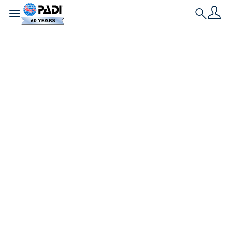
Toggle navigation
Search
เรื่องราวล่าสุด
แมกซ์ โรตา (Max
Rota:): การฟื้นฟู
มหาสมุทรด้วย
โครงสร้างแนวปะการัง
ศิลปะธรรมชาติ
อ่านข้อมูลทั้งหมดเกี่ยวกับ PADI Mission Hub, M. Rota
Diving และภารกิจในการฟื้นฟูแนวปะการังของชายฝั่ง
ทะเลเมดิเตอร์เรเนียนของสเปน