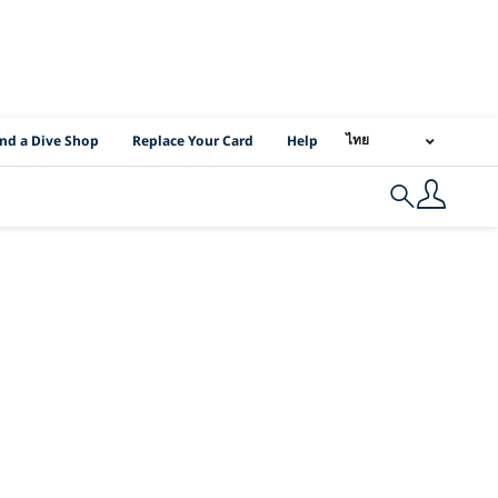
I Location Links
ไทย
ind a Dive Shop
Replace Your Card
Help
Search