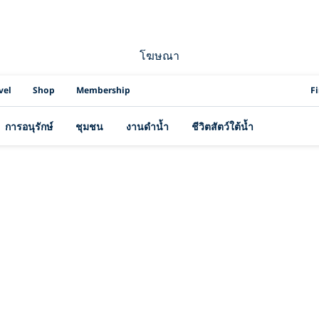
โฆษณา
PAD
vel
Shop
Membership
F
การอนุรักษ์
ชุมชน
งานดำน้ำ
ชีวิตสัตว์ใต้น้ำ