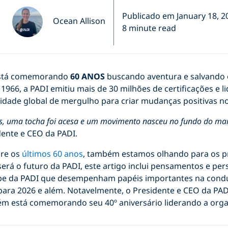
Publicado em January 18, 2
Ocean Allison
8 minute read
está comemorando
60 ANOS
buscando aventura e salvando 
 1966, a PADI emitiu mais de 30 milhões de certificações e 
idade global de mergulho para criar mudanças positivas n
ás, uma tocha foi acesa e um movimento nasceu no fundo do mar
dente e CEO da PADI.
bre os
últimos 60 anos
, também estamos olhando para os p
erá o futuro da PADI, este artigo inclui pensamentos e per
e da PADI que desempenham papéis importantes na cond
para 2026 e além. Notavelmente, o Presidente e CEO da PAD
m está comemorando seu 40º aniversário liderando a orga