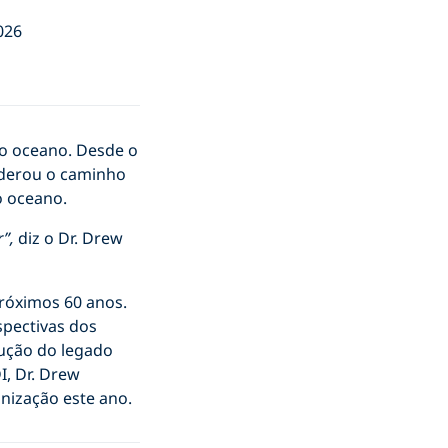
026
o oceano. Desde o
liderou o caminho
o oceano.
”,
diz o Dr. Drew
róximos 60 anos.
spectivas dos
ução do legado
I, Dr. Drew
nização este ano.