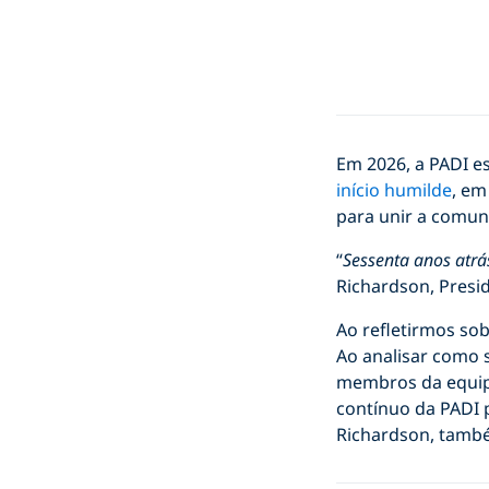
Em 2026, a PADI 
início humilde
, em
para unir a comun
“
Sessenta anos atr
Richardson, Presi
Ao refletirmos so
Ao analisar como s
membros da equip
contínuo da PADI 
Richardson, també